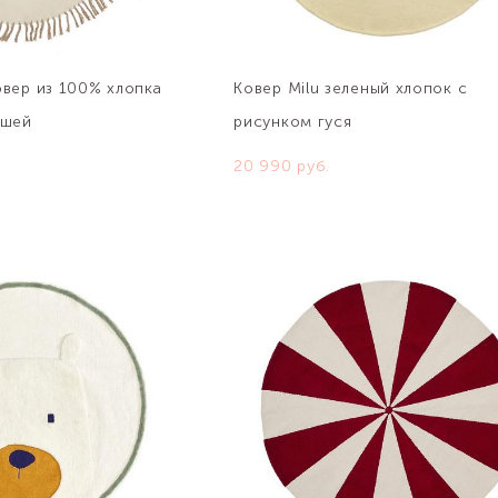
овер из 100% хлопка
Ковер Milu зеленый хлопок с
ушей
рисунком гуся
20 990 pуб.