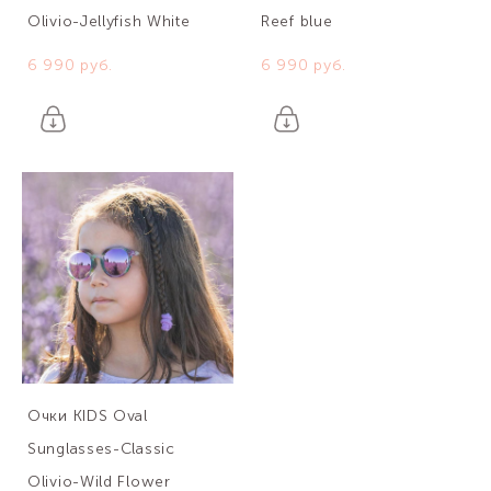
Olivio-Jellyfish White
Reef blue
6 990 pуб.
6 990 pуб.
Очки KIDS Oval
Sunglasses-Classic
Olivio-Wild Flower