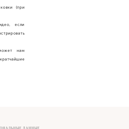
ковки (при
део, если
трировать
может нам
 кратчайшие
СОНАЛЬНЫЕ ДАННЫЕ