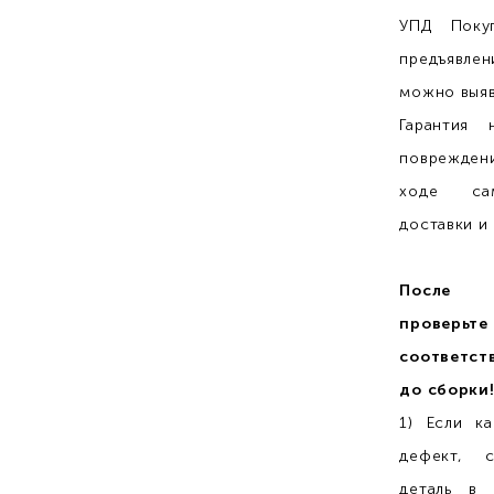
УПД Покуп
предъявле
можно выяв
Гарантия 
поврежден
ходе сам
доставки и
После 
провер
соответст
до сборки
1) Если к
дефект, с
деталь в 