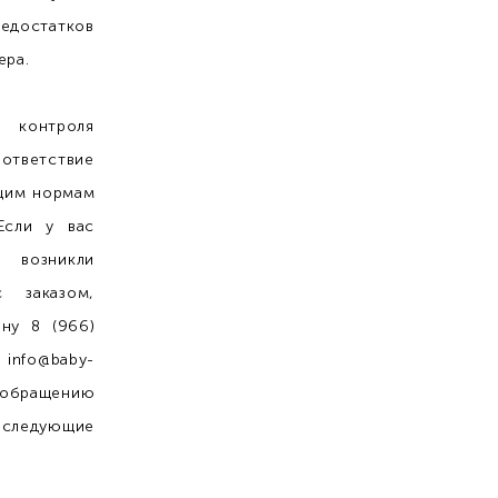
статков
ера.
 контроля
ответствие
щим нормам
Если у вас
 возникли
 заказом,
ну 8 (966)
info@baby-
обращению
следующие