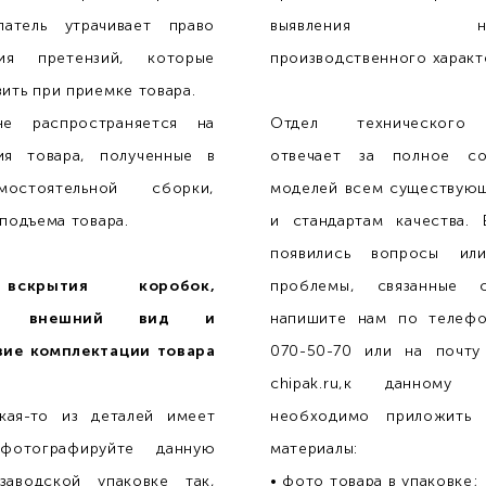
атель утрачивает право
выявления недо
ния претензий, которые
производственного характ
ить при приемке товара.
не распространяется на
Отдел технического
ия товара, полученные в
отвечает за полное со
остоятельной сборки,
моделей всем существую
 подъема товара.
и стандартам качества. 
появились вопросы или
вскрытия коробок,
проблемы, связанные с
ьте внешний вид и
напишите нам по телефо
вие комплектации товара
070-50-70 или на почту 
!
chipak.ru,к данному 
акая-то из деталей имеет
необходимо приложить 
фотографируйте данную
материалы:
заводской упаковке так,
• фото товара в упаковке;