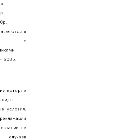
р.
р.
0р.
ставляются в
иде с
чиками.
- 500р.
лий которые
 виде.
е условия,
 рекламации
лектации не
 случаев