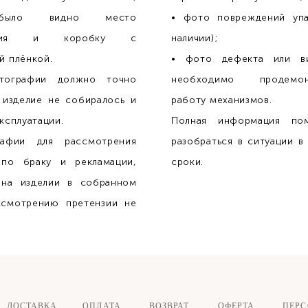
было видно место
• фото повреждений упа
дения и коробку с
наличии);
й плёнкой.
• фото дефекта или ви
тографии должно точно
необходимо продемонс
 изделие не собиралось и
работу механизмов.
ксплуатации.
Полная информация по
афии для рассмотрения
разобраться в ситуации в
 по браку и рекламации,
сроки.
 на изделии в собранном
ссмотрению претензии не
ДОСТАВКА ОПЛАТА
ВОЗВРАТ
ОФЕРТА
ПЕР