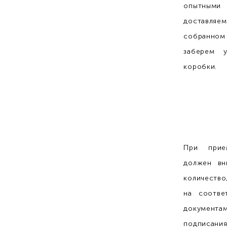
опытным
доставляе
собранном
заберем у
коробки.
При прие
должен вн
количество
на соотве
документа
подписани