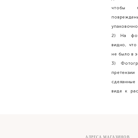
чтобы 
повреж
упаковочно
2) На фо
видно, что
не было в э
3) Фотогр
претензии
сделанные
виде к ра
АДРЕСА МАГАЗИНОВ