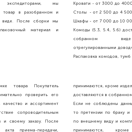
и экспедиторами, мы
Кровати - от 3000 до 4000
м товар в разобранном и
Столы - от 2 500 до 4 500
 виде. После сборки мы
Шкафы - от 7 000 до 10 00
паковочный материал и
Комоды (5.3, 5.4, 5.6) до
собранном в
отрегулированными довод
Распаковка комодов, тумб 
мке товара Покупатель
принимаются, кроме изде
имательно проверить его
доставляются в собранном
, качество и ассортимент
Если не соблюдены данны
тствие сопроводительным
то претензии по браку и
м и своему заказу. После
по внешнему виду и комп
я акта приема-передачи,
принимаются, кроме