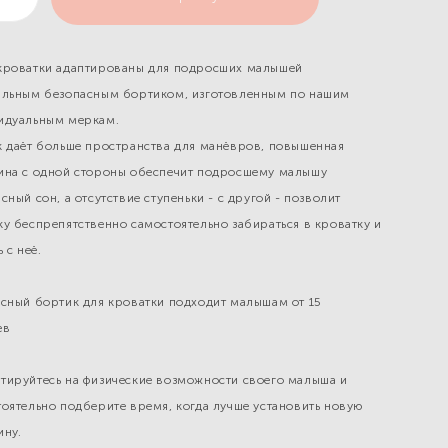
кроватки адаптированы для подросших малышей
альным безопасным бортиком, изготовленным по нашим
идуальным меркам.⁣⁣⠀
 даёт больше пространства для манёвров, повышенная
ина с одной стороны обеспечит подросшему малышу
сный сон, а отсутствие ступеньки - с другой - позволит
у беспрепятственно самостоятельно забираться в кроватку и
ь с неё.⠀
сный бортик для кроватки подходит малышам от 15
в⁣⁣⠀
тируйтесь на физические возможности своего малыша и
оятельно подберите время, когда лучше установить новую
ину.