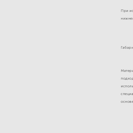
При и
нижне
Габари
Матер
подход
испол
специ
основе