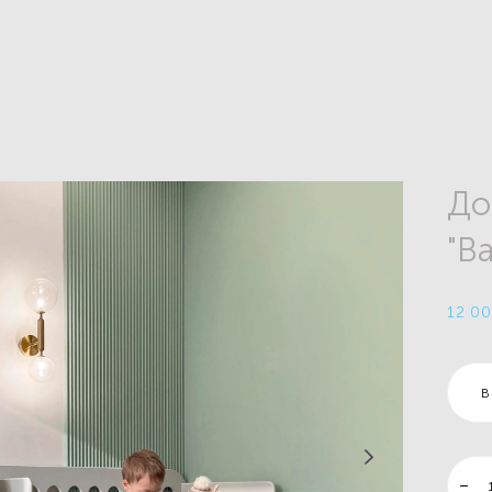
До
"Ba
12 00
В