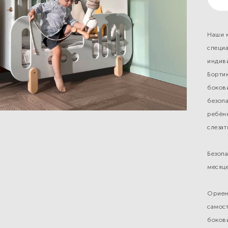
Наши 
специ
индив
Бортик
боков
безопа
ребёнк
слезат
⁣⁣⠀
Безопа
месяце
Ориен
самост
боков