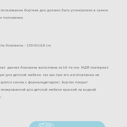
спользовании бортика дно должно быть установлено в самом
м положении.
ты боковины - 130×51×16 см.
иал: данная боковина выполнена из 16-ти мм. МДФ (материал
ит для детской мебели, так как при его изготовлении не
ьзуются смолы с формальдегидом). Бортик покрыт
ализированной для детской мебели краской на водной
.