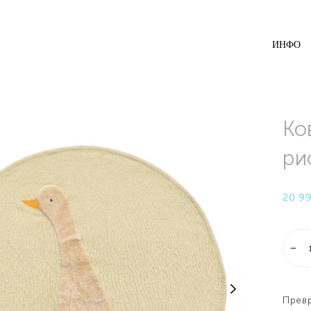
ИНФО
Ко
ри
20 99
Превр