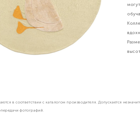
могу
обуча
Колле
вдох
Разме
высот
ваются в соответствии с каталогом производителя. Допускается незначи
опередачи фотографий.