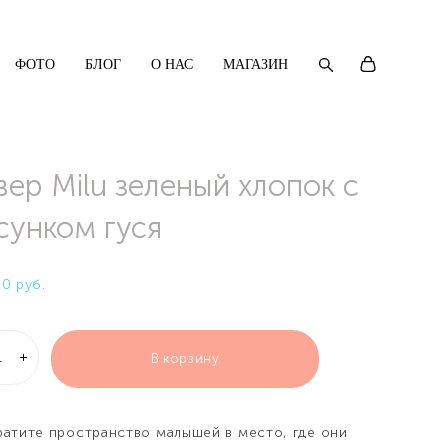
ФОТО
БЛОГ
О НАС
МАГАЗИН
вер Milu зеленый хлопок с
сунком гуся
0 pуб.
В корзину
атите пространство малышей в место, где они